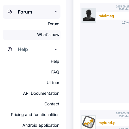
2015-09-27
3969 dn
Forum
rafalmag
17 w
Forum
What's new
Help
Help
FAQ
UI tour
API Documentation
Contact
Pricing and functionalities
2015-09-27
3969 dn
myfund.pl
Android application