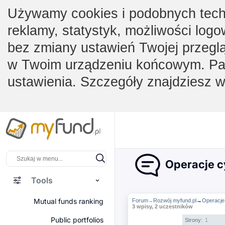
Używamy cookies i podobnych techno
reklamy, statystyk, możliwości logo
bez zmiany ustawień Twojej przegl
w Twoim urządzeniu końcowym. Pam
ustawienia. Szczegóły znajdziesz 
Operacje cy
Tools
Mutual funds ranking
Forum
Rozwój myfund.pl
→
Operacje 
→
3 wpisy, 2 uczestników
Public portfolios
Strony:
1