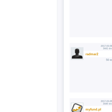
2017-03-08
3441 dn
radmar2
56 w
2017-03-09
3440 dn
myfund.pl