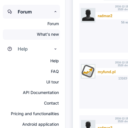
2016-12-19
3520 dn
Forum
radmar2
56 w
Forum
What's new
Help
Help
2016-12-19
3520 dn
FAQ
myfund.pl
13163 
UI tour
API Documentation
Contact
Pricing and functionalities
2016-12-19
3520 dn
Android application
radmar2