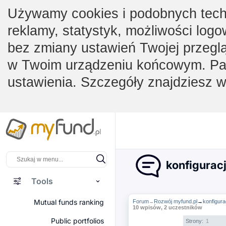
Używamy cookies i podobnych techno
reklamy, statystyk, możliwości logo
bez zmiany ustawień Twojej przegl
w Twoim urządzeniu końcowym. Pam
ustawienia. Szczegóły znajdziesz 
konfiguracj
Tools
Mutual funds ranking
Forum
Rozwój myfund.pl
→
konfigura
→
10 wpisów, 2 uczestników
Public portfolios
Strony:
1