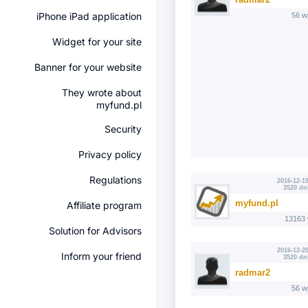
iPhone iPad application
56 w
Widget for your site
Banner for your website
They wrote about
myfund.pl
Security
Privacy policy
Regulations
2016-12-19
3520 dn
myfund.pl
Affiliate program
13163 
Solution for Advisors
2016-12-20
Inform your friend
3520 dn
radmar2
56 w