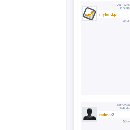
2017-02-06
3471 dn
myfund.pl
13163 
2017-03-07
3442 dn
radmar2
56 w