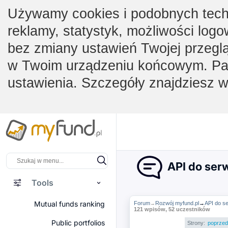
Używamy cookies i podobnych techno
reklamy, statystyk, możliwości logo
bez zmiany ustawień Twojej przegl
w Twoim urządzeniu końcowym. Pam
ustawienia. Szczegóły znajdziesz 
API do ser
Tools
Mutual funds ranking
Forum
Rozwój myfund.pl
→
API do s
→
121 wpisów, 52 uczestników
Public portfolios
Strony:
poprzed