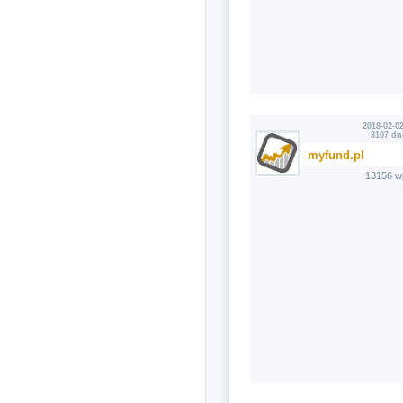
2018-02-02
3107 dn
myfund.pl
13156 w