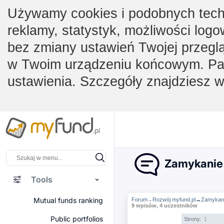
Używamy cookies i podobnych techno
reklamy, statystyk, możliwości logo
bez zmiany ustawień Twojej przegl
w Twoim urządzeniu końcowym. Pam
ustawienia. Szczegóły znajdziesz 
Zamykanie 
Tools
Mutual funds ranking
Forum
Rozwój myfund.pl
→
Zamykani
→
9 wpisów, 4 uczestników
Public portfolios
Strony:
1