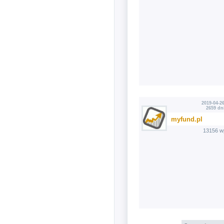
2019-04-26
2659 dn
myfund.pl
13156 w