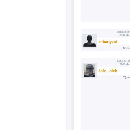
2018-02-05
3104 dn
mbartyzel
66 w
2019-04-26
2660 dn
lole...olek
71 w