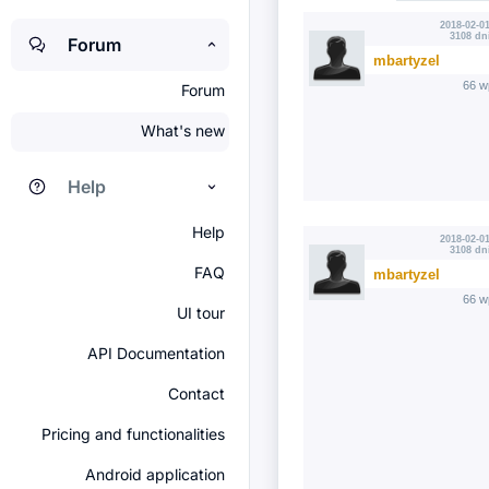
2018-02-01
3108 dn
Forum
mbartyzel
66 w
Forum
What's new
Help
Help
2018-02-01
3108 dn
FAQ
mbartyzel
66 w
UI tour
API Documentation
Contact
Pricing and functionalities
Android application