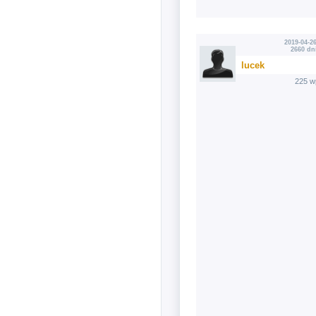
2019-04-26
2660 dn
lucek
225 w