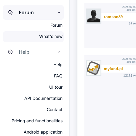
2025-07-03
401 dn
Forum
romson89
16 w
Forum
What's new
Help
2025-07-03
401 dn
Help
myfund.pl
FAQ
13161 w
UI tour
API Documentation
Contact
Pricing and functionalities
Android application