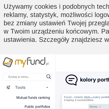
Używamy cookies i podobnych techno
reklamy, statystyk, możliwości logo
bez zmiany ustawień Twojej przegl
w Twoim urządzeniu końcowym. Pam
ustawienia. Szczegóły znajdziesz 
kolory port
Tools
Mutual funds ranking
Forum
Usterki, błędy
→
kolory portfe
→
2 wpisy, 2 uczestników
Public portfolios
Strony:
1