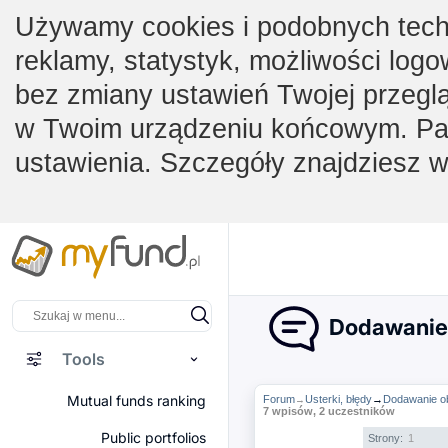
Używamy cookies i podobnych techno
reklamy, statystyk, możliwości logo
bez zmiany ustawień Twojej przegl
w Twoim urządzeniu końcowym. Pam
ustawienia. Szczegóły znajdziesz 
Dodawanie o
Tools
Mutual funds ranking
Forum
Usterki, błędy
→
Dodawanie obl
→
7 wpisów, 2 uczestników
Public portfolios
Strony:
1