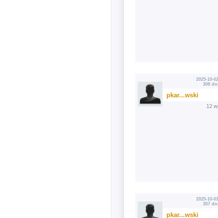
2025-10-02
308 dn
pkar...wski
12 w
2025-10-03
307 dn
pkar...wski