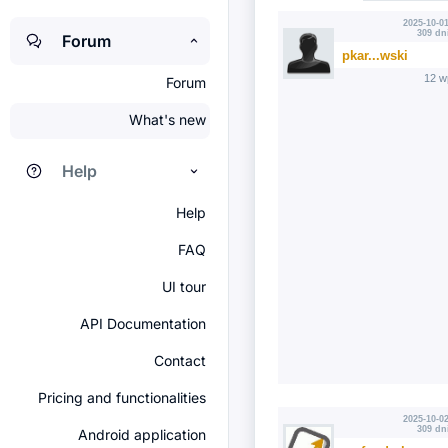
2025-10-01
309 dn
Forum
pkar...wski
12 w
Forum
What's new
Help
Help
FAQ
UI tour
API Documentation
Contact
Pricing and functionalities
2025-10-02
309 dn
Android application