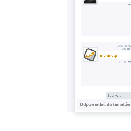
12 w
2025-10-03
307 dn
myfund.pl
13156 w
Strony:
1
Odpowiadać do tematów 