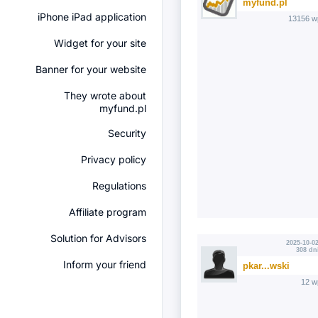
myfund.pl
iPhone iPad application
13156 w
Widget for your site
Banner for your website
They wrote about
myfund.pl
Security
Privacy policy
Regulations
Affiliate program
Solution for Advisors
2025-10-02
308 dn
Inform your friend
pkar...wski
12 w