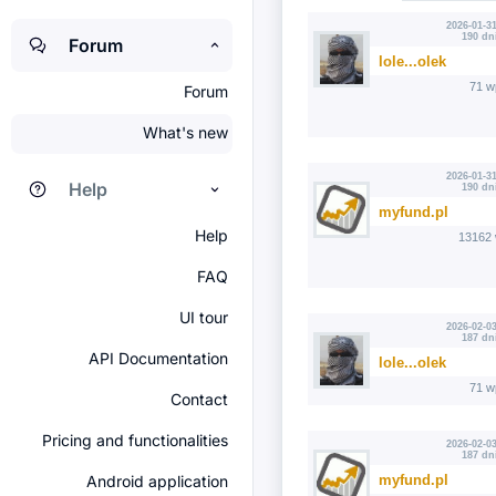
2026-01-31
190 dn
Forum
lole...olek
71 w
Forum
What's new
2026-01-31
Help
190 dn
myfund.pl
Help
13162 
FAQ
UI tour
2026-02-03
187 dn
API Documentation
lole...olek
71 w
Contact
Pricing and functionalities
2026-02-03
187 dn
myfund.pl
Android application