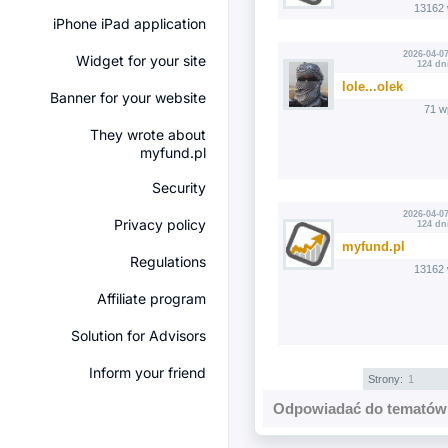
13162 
iPhone iPad application
2026-04-07
Widget for your site
124 dn
lole...olek
Banner for your website
71 w
They wrote about
myfund.pl
Security
2026-04-07
Privacy policy
124 dn
myfund.pl
Regulations
13162 
Affiliate program
Solution for Advisors
Inform your friend
Strony:
1
Odpowiadać do tematów 