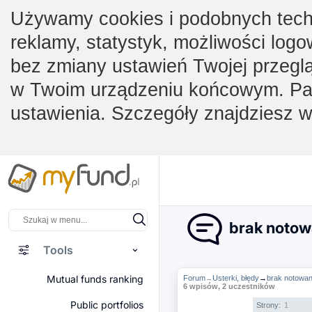
Używamy cookies i podobnych techno
reklamy, statystyk, możliwości logo
bez zmiany ustawień Twojej przegl
w Twoim urządzeniu końcowym. Pam
ustawienia. Szczegóły znajdziesz 
brak notow
Tools
Mutual funds ranking
Forum
Usterki, błędy
→
brak notowan
→
6 wpisów, 2 uczestników
Public portfolios
Strony:
1