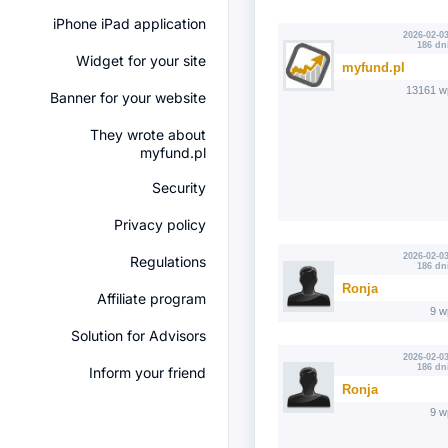
iPhone iPad application
2026-02-03
186 dn
Widget for your site
myfund.pl
13161 w
Banner for your website
They wrote about
myfund.pl
Security
Privacy policy
2026-02-03
Regulations
186 dn
Ronja
Affiliate program
9 w
Solution for Advisors
2026-02-03
186 dn
Inform your friend
Ronja
9 w