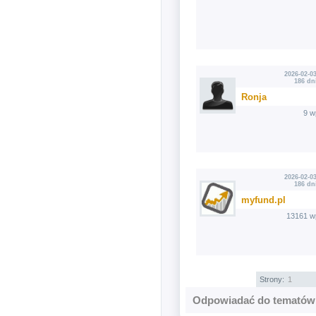
2026-02-03
186 dn
Ronja
9 w
2026-02-03
186 dn
myfund.pl
13161 w
Strony:
1
Odpowiadać do tematów 