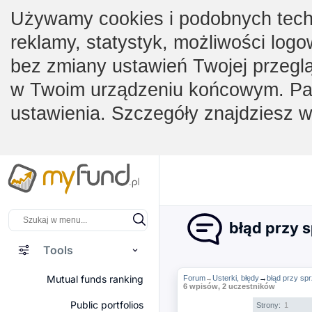
Używamy cookies i podobnych techno
reklamy, statystyk, możliwości logo
bez zmiany ustawień Twojej przegl
w Twoim urządzeniu końcowym. Pam
ustawienia. Szczegóły znajdziesz 
błąd przy 
Tools
Mutual funds ranking
Forum
Usterki, błędy
→
błąd przy sp
→
6 wpisów, 2 uczestników
Public portfolios
Strony:
1