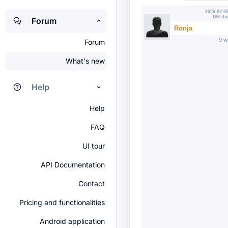
2026-02-03
186 dn
Forum
Ronja
9 w
Forum
What's new
Help
Help
FAQ
UI tour
API Documentation
Contact
Pricing and functionalities
Android application