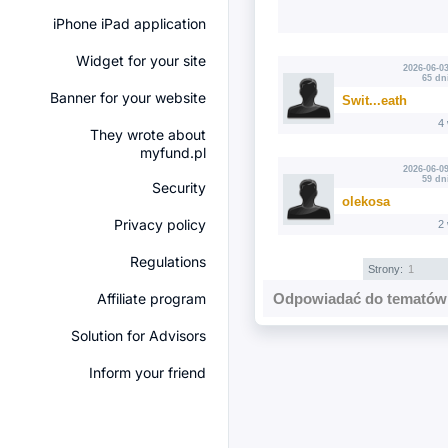
iPhone iPad application
Widget for your site
2026-06-03
65 dn
Banner for your website
Swit...eath
4
They wrote about
myfund.pl
2026-06-09
59 dn
Security
olekosa
Privacy policy
2
Regulations
Strony:
1
Affiliate program
Odpowiadać do tematów 
Solution for Advisors
Inform your friend