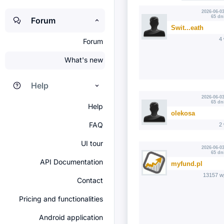
2026-06-03
65 dn
Forum
Swit...eath
4
Forum
What's new
Help
2026-06-03
65 dn
Help
olekosa
FAQ
2
UI tour
2026-06-03
65 dn
API Documentation
myfund.pl
13157 w
Contact
Pricing and functionalities
Android application