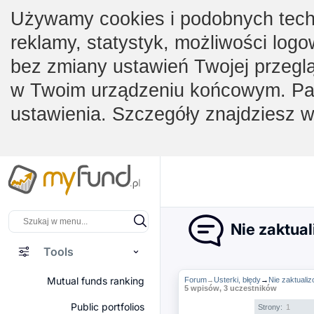
Używamy cookies i podobnych techno
reklamy, statystyk, możliwości logo
bez zmiany ustawień Twojej przegl
w Twoim urządzeniu końcowym. Pam
ustawienia. Szczegóły znajdziesz 
Nie zaktua
Tools
Mutual funds ranking
Forum
Usterki, błędy
→
Nie zaktuali
→
5 wpisów, 3 uczestników
Public portfolios
Strony:
1