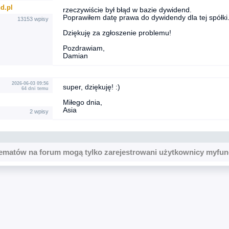
d.pl
rzeczywiście był błąd w bazie dywidend.
Poprawiłem datę prawa do dywidendy dla tej spółki
13153 wpisy
Dziękuję za zgłoszenie problemu!
Pozdrawiam,
Damian
2026-06-03 09:56
super, dziękuję! :)
64 dni temu
Miłego dnia,
Asia
2 wpisy
ematów na forum mogą tylko zarejestrowani użytkownicy myfun