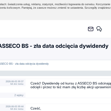
lach: świadczenia usług, reklamy, statystyk, możliwości logowania do serwisu. Korzystanie 
eniu końcowym. Pamiętaj, że zawsze możesz zmienić te ustawienia. Szczegóły znajdzies
ASSECO BS - zła data odcięcia dywidendy
SSECO BS - zła data odcięcia dywidendy
2026-06-03 09:37
Cześć! Dywidendę od kursu z ASSECO BS odcinają ju
64 dni temu
odcięli i przez to też mam złą liczbę akcji uprawni
2 wpisy
2026-06-03 09:44
Cześć,
64 dni temu