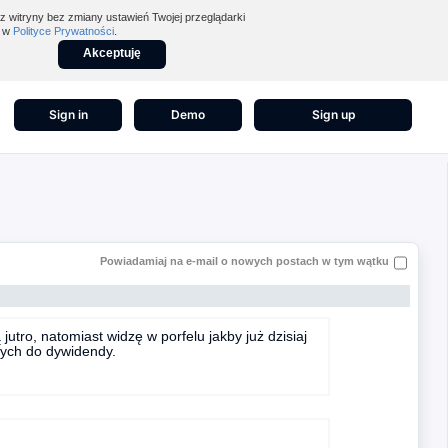
z witryny bez zmiany ustawień Twojej przeglądarki
z w
Polityce Prywatności
.
Akceptuję
Sign in
Demo
Sign up
Powiadamiaj na e-mail o nowych postach w tym wątku
tro, natomiast widzę w porfelu jakby już dzisiaj
onych do dywidendy.