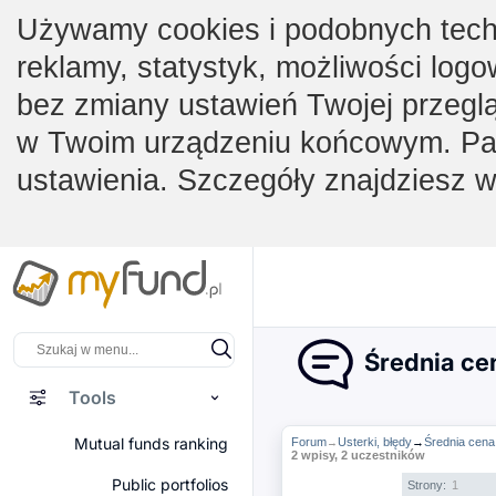
Używamy cookies i podobnych techno
reklamy, statystyk, możliwości logo
bez zmiany ustawień Twojej przegl
w Twoim urządzeniu końcowym. Pam
ustawienia. Szczegóły znajdziesz 
Średnia cen
Tools
Mutual funds ranking
Forum
Usterki, błędy
→
Średnia cena
→
2 wpisy, 2 uczestników
Public portfolios
Strony:
1