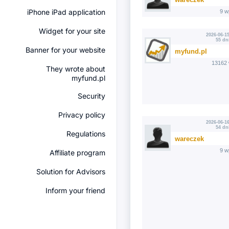
iPhone iPad application
9 w
Widget for your site
2026-06-15
55 dn
Banner for your website
myfund.pl
13162 
They wrote about
myfund.pl
Security
Privacy policy
2026-06-16
54 dn
Regulations
wareczek
9 w
Affiliate program
Solution for Advisors
Inform your friend