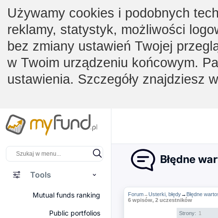
Używamy cookies i podobnych techno
reklamy, statystyk, możliwości logo
bez zmiany ustawień Twojej przegl
w Twoim urządzeniu końcowym. Pam
ustawienia. Szczegóły znajdziesz 
Błędne wart
Tools
Mutual funds ranking
Forum
Usterki, błędy
→
Błędne warto
→
6 wpisów, 2 uczestników
Public portfolios
Strony:
1