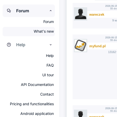
2026-06-15
55 dn
Forum
wareczek
9 w
Forum
What's new
2026-06-15
55 dn
Help
myfund.pl
13162 
Help
FAQ
UI tour
API Documentation
Contact
Pricing and functionalities
2026-06-15
55 dn
Android application
wareczek