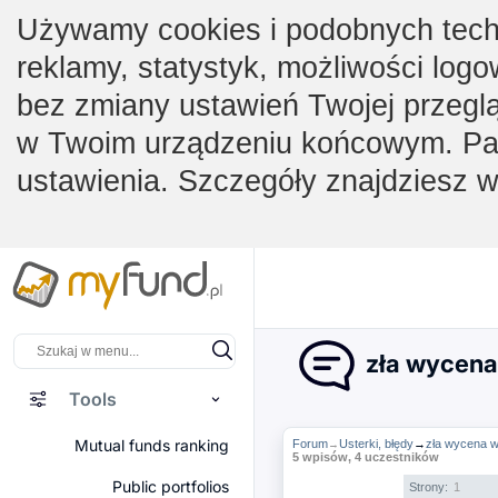
Używamy cookies i podobnych techno
reklamy, statystyk, możliwości logo
bez zmiany ustawień Twojej przegl
w Twoim urządzeniu końcowym. Pam
ustawienia. Szczegóły znajdziesz 
zła wycena
Tools
Mutual funds ranking
Forum
Usterki, błędy
→
zła wycena w
→
5 wpisów, 4 uczestników
Public portfolios
Strony:
1