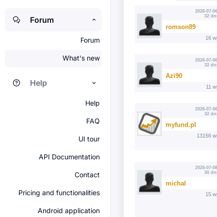
2026-07-06
32 dn
Forum
romson89
16 w
Forum
What's new
2026-07-06
32 dn
Azi90
Help
11 w
Help
2026-07-06
32 dn
FAQ
myfund.pl
13156 w
UI tour
API Documentation
2026-07-08
30 dn
Contact
michal
Pricing and functionalities
15 w
Android application