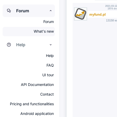
2021-03-12
1974 dn
Forum
myfund.pl
13158 w
Forum
What's new
Help
Help
FAQ
UI tour
API Documentation
Contact
Pricing and functionalities
Android application