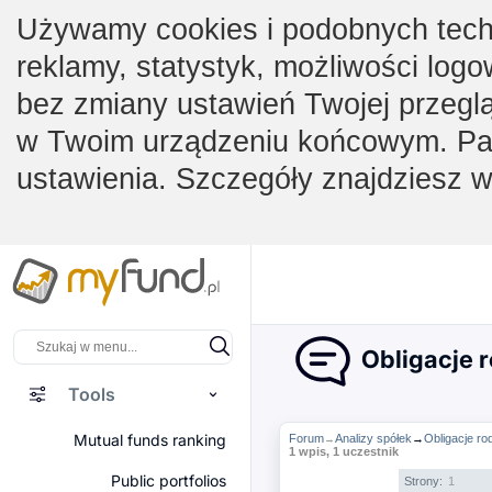
Używamy cookies i podobnych techno
reklamy, statystyk, możliwości logo
bez zmiany ustawień Twojej przegl
w Twoim urządzeniu końcowym. Pam
ustawienia. Szczegóły znajdziesz 
Obligacje r
Tools
Mutual funds ranking
Forum
Analizy spółek
→
Obligacje ro
→
1 wpis, 1 uczestnik
Public portfolios
Strony:
1