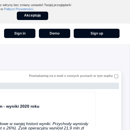
z witryny bez zmiany ustawień Twojej przeglądarki
z w
Polityce Prywatności
.
Akceptuję
Sign in
Demo
Sign up
Powiadamiaj na e-mail o nowych postach w tym wątku
 - wyniki 2020 roku
e w swojej historii wyniki. Przychody wyniosły
st o 26%). Zysk operacyjny wyniósł 21,9 mln zł