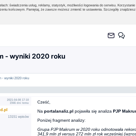
lach: świadczenia usług, reklamy, statystyk, możliwości logowania do serwisu. Korzystanie 
eniu końcowym. Pamiętaj, że zawsze możesz zmienić te ustawienia. Szczegóły znajdzies
 - wyniki 2020 roku
 - wyniki 2020 roku
2021-04-08 17:10
Cześć,
1946 dni temu
d.pl
Na
portalanaliz.pl
pojawiła się analiza
PJP Makrum
13151 wpisów
Poniżej fragment analizy:
Grupa PJP Makrum w 2020 roku odnotowała rekordow
341,9 mln zł versus 272 mln zł rok wcześniej (wzro