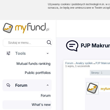
Używamy cookies i podobnych technologii m.in. w ce
oznacza, że będą one umieszczane w Twoim urządz
PJP Makrum
Tools
Mutual funds ranking
Forum
Analizy spółek
→
PJP Makrum
→
1 wpis, 1 uczestnik
Public portfolios
Strony:
1
Forum
myfun
Forum
What's new