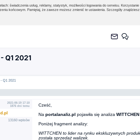
lach: świadczenia usług, reklamy, statystyk, możliwości logowania do serwisu. Korzystanie 
eniu końcowym. Pamiętaj, że zawsze możesz zmienić te ustawienia. Szczegóły znajdzies
- Q1 2021
- Q1 2021
2021-06-19 17:10
Cześć,
1876 dni temu
d.pl
Na
portalanaliz.pl
pojawiła się analiza
WITTCHEN 
13160 wpisów
Poniżej fragment analizy:
WITTCHEN to lider na rynku ekskluzywnych prod
została sprzedaż walizek.