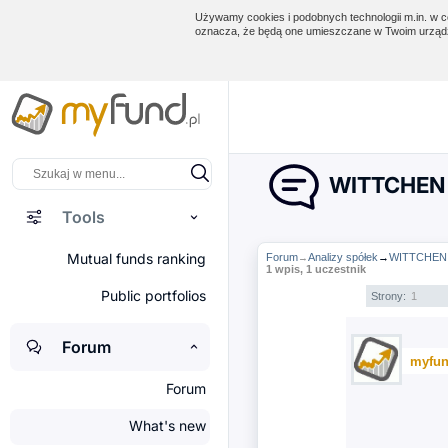
Używamy cookies i podobnych technologii m.in. w ce
oznacza, że będą one umieszczane w Twoim urządz
WITTCHEN 
Tools
Mutual funds ranking
Forum
Analizy spółek
→
WITTCHEN 
→
1 wpis, 1 uczestnik
Public portfolios
Strony:
1
Forum
myfun
Forum
What's new