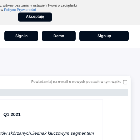
z witryny bez zmiany ustawień Twojej przeglądarki
z w
Polityce Prywatności
.
Akceptuję
Sign in
Demo
Sign up
Powiadamiaj na e-mail o nowych postach w tym wątku
- Q1 2021
uktów skórzanych.Jednak kluczowym segmentem