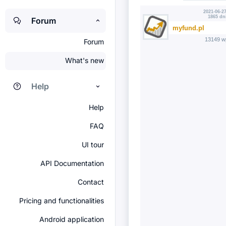
2021-06-27
1865 dn
Forum
myfund.pl
13149 w
Forum
What's new
Help
Help
FAQ
UI tour
API Documentation
Contact
Pricing and functionalities
Android application