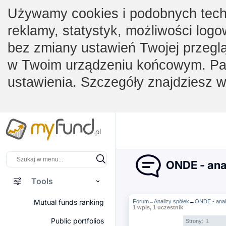
Używamy cookies i podobnych techno
reklamy, statystyk, możliwości logo
bez zmiany ustawień Twojej przegl
w Twoim urządzeniu końcowym. Pam
ustawienia. Szczegóły znajdziesz 
ONDE - ana
Tools
Mutual funds ranking
Forum
Analizy spółek
→
ONDE - anal
→
1 wpis, 1 uczestnik
Public portfolios
Strony:
1