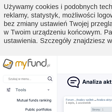
Używamy cookies i podobnych techno
reklamy, statystyk, możliwości logo
bez zmiany ustawień Twojej przegl
w Twoim urządzeniu końcowym. Pam
ustawienia. Szczegóły znajdziesz 
Analiza ak
Tools
Mutual funds ranking
Forum
Analizy spółek
→
Analiza ak
→
1 wpis, 1 uczestnik
Public portfolios
Strony:
1