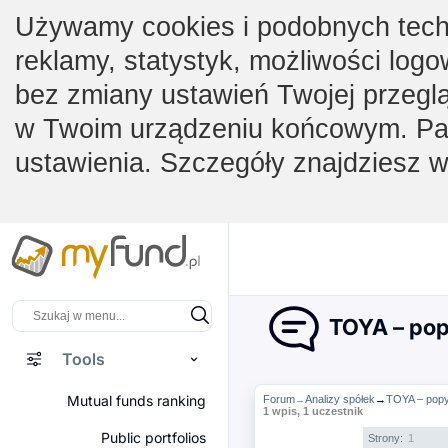
Używamy cookies i podobnych techno
reklamy, statystyk, możliwości logo
bez zmiany ustawień Twojej przegl
w Twoim urządzeniu końcowym. Pam
ustawienia. Szczegóły znajdziesz 
TOYA – popy
Tools
Mutual funds ranking
Forum
Analizy spółek
→
TOYA – popyt
→
1 wpis, 1 uczestnik
Public portfolios
Strony:
1