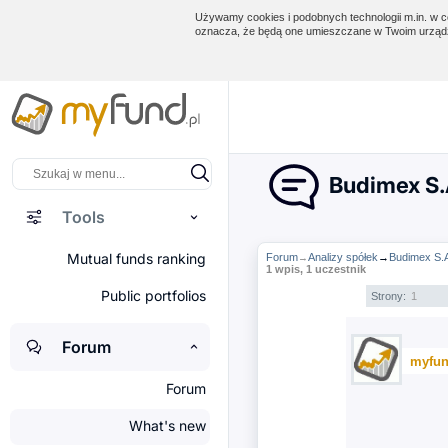
Używamy cookies i podobnych technologii m.in. w ce
oznacza, że będą one umieszczane w Twoim urządz
Budimex S.A
Tools
Mutual funds ranking
Forum
Analizy spółek
→
Budimex S.A
→
1 wpis, 1 uczestnik
Public portfolios
Strony:
1
Forum
myfun
Forum
What's new