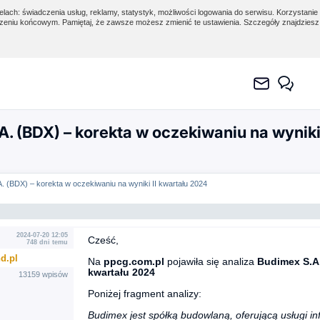
lach: świadczenia usług, reklamy, statystyk, możliwości logowania do serwisu. Korzystanie 
eniu końcowym. Pamiętaj, że zawsze możesz zmienić te ustawienia. Szczegóły znajdzies
. (BDX) – korekta w oczekiwaniu na wyniki
. (BDX) – korekta w oczekiwaniu na wyniki II kwartału 2024
2024-07-20 12:05
Cześć,
748 dni temu
d.pl
Na
ppcg.com.pl
pojawiła się analiza
Budimex S.A.
kwartału 2024
13159 wpisów
Poniżej fragment analizy:
Budimex jest spółką budowlaną, oferującą usługi in