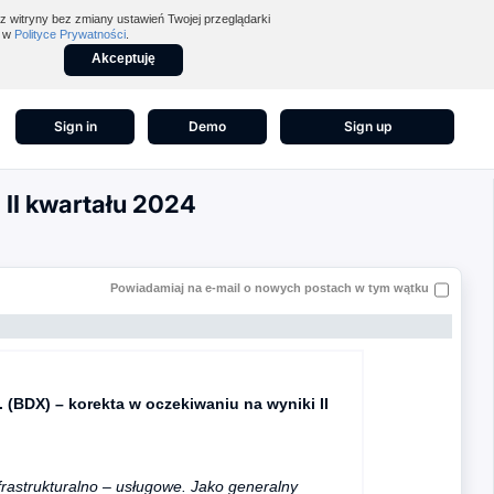
z witryny bez zmiany ustawień Twojej przeglądarki
z w
Polityce Prywatności
.
Akceptuję
Sign in
Demo
Sign up
 II kwartału 2024
Powiadamiaj na e-mail o nowych postach w tym wątku
 (BDX) – korekta w oczekiwaniu na wyniki II
frastrukturalno – usługowe. Jako generalny