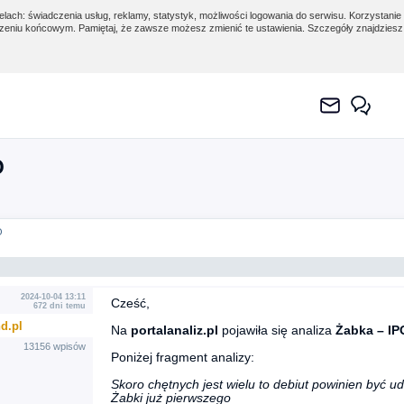
lach: świadczenia usług, reklamy, statystyk, możliwości logowania do serwisu. Korzystanie 
eniu końcowym. Pamiętaj, że zawsze możesz zmienić te ustawienia. Szczegóły znajdzies
O
O
2024-10-04 13:11
Cześć,
672 dni temu
d.pl
Na
portalanaliz.pl
pojawiła się analiza
Żabka – IP
13156 wpisów
Poniżej fragment analizy:
Skoro chętnych jest wielu to debiut powinien być u
Żabki już pierwszego