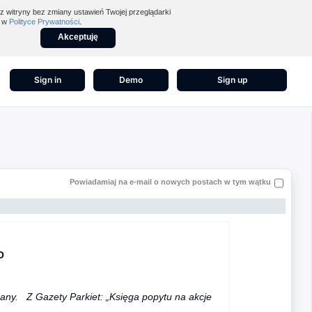
z witryny bez zmiany ustawień Twojej przeglądarki
z w
Polityce Prywatności
.
Akceptuję
Sign in
Demo
Sign up
Powiadamiaj na e-mail o nowych postach w tym wątku
O
dany. Z Gazety Parkiet: „Księga popytu na akcje