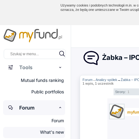
Używamy cookies i podobnych technologii m.in. w ce
oznacza, że będą one umieszczane w Twoim urządz
Żabka – IP
Tools
Mutual funds ranking
Forum
Analizy spółek
→
Żabka – IP
→
1 wpis, 1 uczestnik
Public portfolios
Strony:
1
Forum
myfun
Forum
What's new