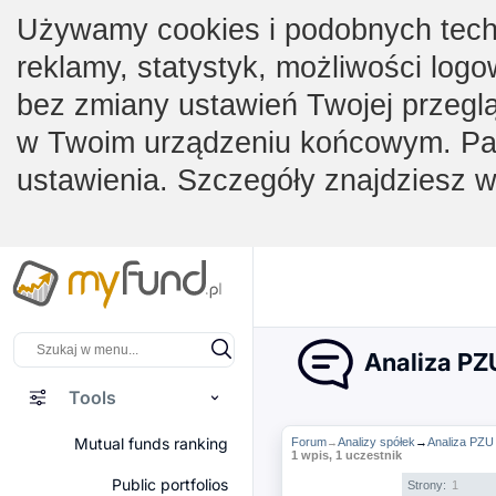
Używamy cookies i podobnych techno
reklamy, statystyk, możliwości logo
bez zmiany ustawień Twojej przegl
w Twoim urządzeniu końcowym. Pam
ustawienia. Szczegóły znajdziesz 
Analiza PZU
Tools
Mutual funds ranking
Forum
Analizy spółek
→
Analiza PZU 
→
1 wpis, 1 uczestnik
Public portfolios
Strony:
1