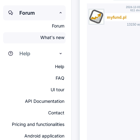
2024-12-03
611 dn
Forum
myfund.pl
13150 w
Forum
What's new
Help
Help
FAQ
UI tour
API Documentation
Contact
Pricing and functionalities
Android application