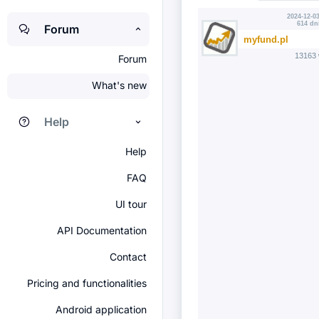
2024-12-03
614 dn
Forum
myfund.pl
13163 
Forum
What's new
Help
Help
FAQ
UI tour
API Documentation
Contact
Pricing and functionalities
Android application