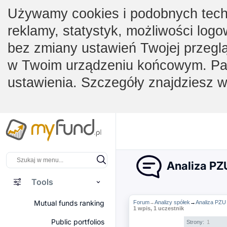
Używamy cookies i podobnych techno
reklamy, statystyk, możliwości logo
bez zmiany ustawień Twojej przegl
w Twoim urządzeniu końcowym. Pam
ustawienia. Szczegóły znajdziesz 
Analiza PZU
Tools
Mutual funds ranking
Forum
Analizy spółek
→
Analiza PZU 
→
1 wpis, 1 uczestnik
Public portfolios
Strony:
1