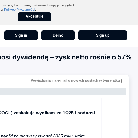
z witryny bez zmiany ustawień Twojej przeglądarki
z w
Polityce Prywatności
.
Akceptuję
Sign in
Demo
Sign up
osi dywidendę – zysk netto rośnie o 57%
Powiadamiaj na e-mail o nowych postach w tym wątku
OOGL) zaskakuje wynikami za 1Q25 i podnosi
wyniki za pierwszy kwartał 2025 roku, które