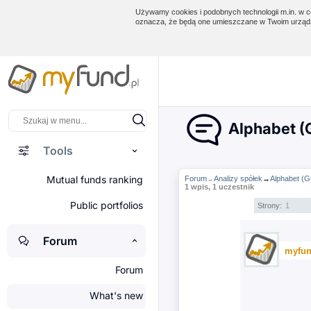
Używamy cookies i podobnych technologii m.in. w ce
oznacza, że będą one umieszczane w Twoim urządz
Alphabet (G
Tools
Mutual funds ranking
Forum
Analizy spółek
→
Alphabet (G
→
1 wpis, 1 uczestnik
Public portfolios
Strony:
1
Forum
myfun
Forum
What's new