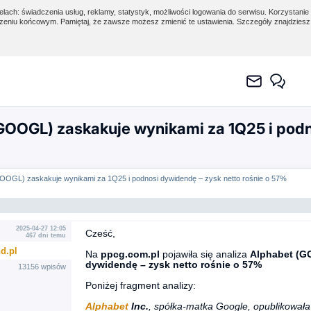
lach: świadczenia usług, reklamy, statystyk, możliwości logowania do serwisu. Korzystanie 
eniu końcowym. Pamiętaj, że zawsze możesz zmienić te ustawienia. Szczegóły znajdzies
OOGL) zaskakuje wynikami za 1Q25 i podn
OOGL) zaskakuje wynikami za 1Q25 i podnosi dywidendę – zysk netto rośnie o 57%
2025-04-27 12:05
Cześć,
467 dni temu
d.pl
Na
ppcg.com.pl
pojawiła się analiza
Alphabet (G
dywidendę – zysk netto rośnie o 57%
13156 wpisów
Poniżej fragment analizy:
Alphabet
Inc.
, spółka-matka Google, opublikowała 