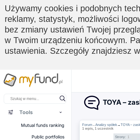
Używamy cookies i podobnych techno
reklamy, statystyk, możliwości logo
bez zmiany ustawień Twojej przegl
w Twoim urządzeniu końcowym. Pam
ustawienia. Szczegóły znajdziesz 
TOYA – zas
Tools
Mutual funds ranking
Forum
Analizy spółek
→
TOYA – zask
→
1 wpis, 1 uczestnik
Public portfolios
Strony:
1