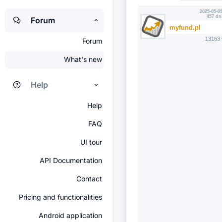
2025-05-09
457 dn
Forum
myfund.pl
13163 
Forum
What's new
Help
Help
FAQ
UI tour
API Documentation
Contact
Pricing and functionalities
Android application