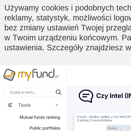
Używamy cookies i podobnych techno
reklamy, statystyk, możliwości logo
bez zmiany ustawień Twojej przegl
w Twoim urządzeniu końcowym. Pam
ustawienia. Szczegóły znajdziesz 
Czy Intel (
Tools
Mutual funds ranking
Forum
Analizy spółek
→
Czy Intel (I
→
2 wpisy, 2 uczestników
Public portfolios
Strony:
1