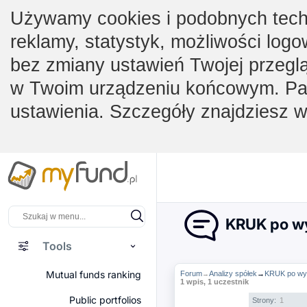
Używamy cookies i podobnych techno
reklamy, statystyk, możliwości logo
bez zmiany ustawień Twojej przegl
w Twoim urządzeniu końcowym. Pam
ustawienia. Szczegóły znajdziesz 
KRUK po wy
Tools
Mutual funds ranking
Forum
Analizy spółek
→
KRUK po wyn
→
1 wpis, 1 uczestnik
Public portfolios
Strony:
1