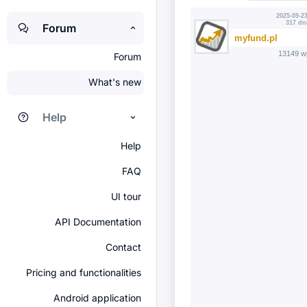
2025-09-23
317 dn
Forum
myfund.pl
13149 w
Forum
What's new
Help
Help
FAQ
UI tour
API Documentation
Contact
Pricing and functionalities
Android application