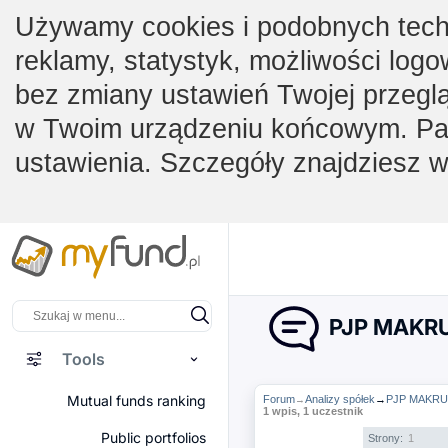
Używamy cookies i podobnych techno
reklamy, statystyk, możliwości logo
bez zmiany ustawień Twojej przegl
w Twoim urządzeniu końcowym. Pam
ustawienia. Szczegóły znajdziesz 
PJP MAKRUM
Tools
Mutual funds ranking
Forum
Analizy spółek
→
PJP MAKRUM
→
1 wpis, 1 uczestnik
Public portfolios
Strony:
1