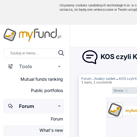
Używamy cookies i podobnych technologii m.in. w ce
oznacza, że będą one umieszczane w Twoim urządz
KOS czyli 
Tools
Mutual funds ranking
Forum
Analizy spółek
→
KOS czyli 
→
1 wpis, 1 uczestnik
Public portfolios
Strony:
1
Forum
myfun
Forum
What's new