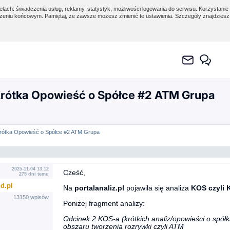
lach: świadczenia usług, reklamy, statystyk, możliwości logowania do serwisu. Korzystanie 
eniu końcowym. Pamiętaj, że zawsze możesz zmienić te ustawienia. Szczegóły znajdzies
Krótka Opowieść o Spółce #2 ATM Grupa
Krótka Opowieść o Spółce #2 ATM Grupa
2025-11-04 13:12
Cześć,
275 dni temu
d.pl
Na
portalanaliz.pl
pojawiła się analiza
KOS czyli 
13150 wpisów
Poniżej fragment analizy:
Odcinek 2 KOS-a (krótkich analiz/opowieści o spół
obszaru tworzenia rozrywki czyli ATM