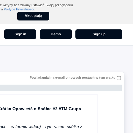
z witryny bez zmiany ustawień Twojej przeglądarki
z w
Polityce Prywatności
.
Akceptuję
Sign in
Demo
Sign up
Powiadamiaj na e-mail o nowych postach w tym wątku
Krótka Opowieść o Spółce #2 ATM Grupa
kach – w formie wideo). Tym razem spółka z