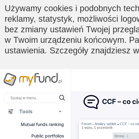
Używamy cookies i podobnych techno
reklamy, statystyk, możliwości logo
bez zmiany ustawień Twojej przegl
w Twoim urządzeniu końcowym. Pam
ustawienia. Szczegóły znajdziesz 
CCF – co ci
Tools
Mutual funds ranking
Forum
Analizy spółek
→
CCF – co cie
→
1 wpis, 1 uczestnik
Public portfolios
Strony:
1