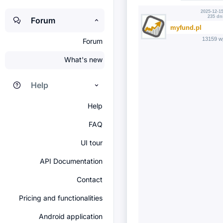
2025-12-15
235 dn
Forum
myfund.pl
13159 w
Forum
What's new
Help
Help
FAQ
UI tour
API Documentation
Contact
Pricing and functionalities
Android application