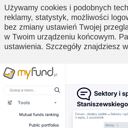
Używamy cookies i podobnych techno
reklamy, statystyk, możliwości logo
bez zmiany ustawień Twojej przegl
w Twoim urządzeniu końcowym. Pam
ustawienia. Szczegóły znajdziesz 
Sektory i s
Tools
Staniszewskiego
Mutual funds ranking
Forum
Analizy spółek
→
Sektory i sp
→
1 wpis, 1 uczestnik
Public portfolios
Strony:
1