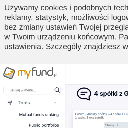
Używamy cookies i podobnych techno
reklamy, statystyk, możliwości logo
bez zmiany ustawień Twojej przegl
w Twoim urządzeniu końcowym. Pam
ustawienia. Szczegóły znajdziesz 
4 spółki z 
Tools
Mutual funds ranking
Forum
Analizy spółek
→
4 spółki z G
→
1 wpis, 1 uczestnik
Public portfolios
Strony:
1