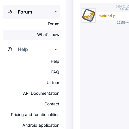
2026-01-15
204 dn
Forum
myfund.pl
13159 w
Forum
What's new
Help
Help
FAQ
UI tour
API Documentation
Contact
Pricing and functionalities
Android application