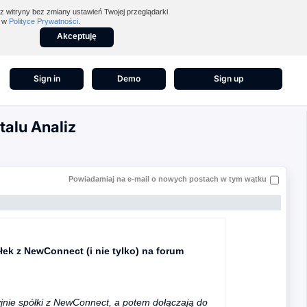
z witryny bez zmiany ustawień Twojej przeglądarki
z w
Polityce Prywatności
.
Akceptuję
Sign in
Demo
Sign up
talu Analiz
Powiadamiaj na e-mail o nowych postach w tym wątku
łek z NewConnect (i nie tylko) na forum
nie spółki z NewConnect, a potem dołączają do