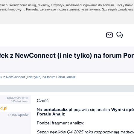
lach: świadczenia usług, reklamy, statystyk, możliwości logowania do serwisu. Korzystanie 
eniu końcowym. Pamiętaj, że zawsze możesz zmienić te ustawienia. Szczegóły znajdzies
ek z NewConnect (i nie tylko) na forum Por
k z NewConnect (i nie tylko) na forum Portalu Analiz
2026-02-23 17:14
Cześć,
165 dni temu
d.pl
Na
portalanaliz.pl
pojawiła się analiza
Wyniki spó
Portalu Analiz
13156 wpisów
Poniżej fragment analizy:
Sezon wyników Q4 2025 roku rozpoczynają tradycyj