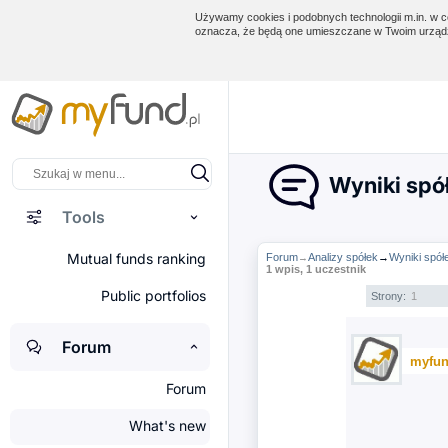
Używamy cookies i podobnych technologii m.in. w ce
oznacza, że będą one umieszczane w Twoim urządz
Wyniki spół
Tools
Mutual funds ranking
Forum
Analizy spółek
→
Wyniki spółe
→
1 wpis, 1 uczestnik
Public portfolios
Strony:
1
Forum
myfun
Forum
What's new