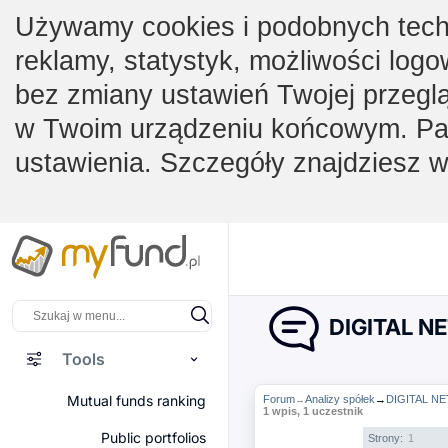
Używamy cookies i podobnych techno
reklamy, statystyk, możliwości logo
bez zmiany ustawień Twojej przegl
w Twoim urządzeniu końcowym. Pam
ustawienia. Szczegóły znajdziesz 
DIGITAL NE
Tools
Mutual funds ranking
Forum
Analizy spółek
→
DIGITAL NE
→
1 wpis, 1 uczestnik
Public portfolios
Strony:
1