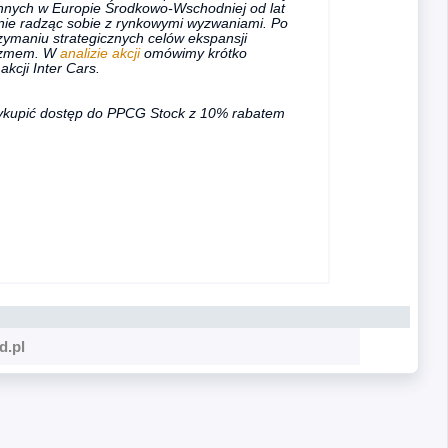
ennych w Europie Środkowo-Wschodniej od lat
znie radząc sobie z rynkowymi wyzwaniami. Po
zymaniu strategicznych celów ekspansji
mizmem. W
analizie akcji
omówimy krótko
kcji Inter Cars.
ykupić dostęp do PPCG Stock z 10% rabatem
d.pl