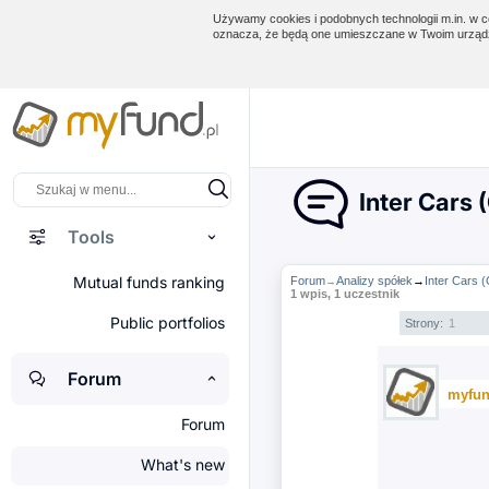
Używamy cookies i podobnych technologii m.in. w ce
oznacza, że będą one umieszczane w Twoim urządz
Inter Cars 
Tools
Mutual funds ranking
Forum
Analizy spółek
→
Inter Cars 
→
1 wpis, 1 uczestnik
Public portfolios
Strony:
1
Forum
myfun
Forum
What's new