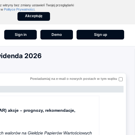
z witryny bez zmiany ustawień Twojej przeglądarki
z w
Polityce Prywatności
.
Akceptuję
Sign in
Demo
Sign up
ywidenda 2026
Powiadamiaj na e-mail o nowych postach w tym wątku
CAR) akcje – prognozy, rekomendacje,
ych walorów na Giełdzie Papierów Wartościowych