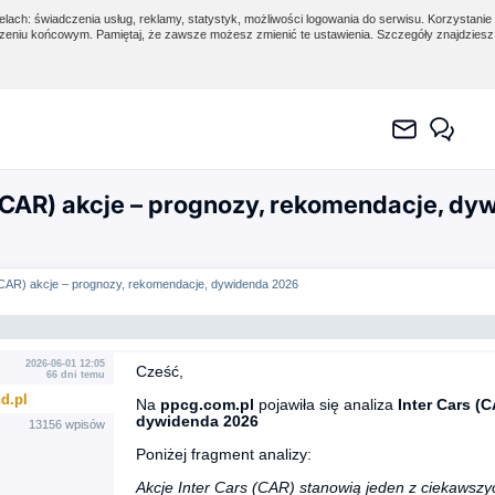
lach: świadczenia usług, reklamy, statystyk, możliwości logowania do serwisu. Korzystanie 
eniu końcowym. Pamiętaj, że zawsze możesz zmienić te ustawienia. Szczegóły znajdzies
(CAR) akcje – prognozy, rekomendacje, d
(CAR) akcje – prognozy, rekomendacje, dywidenda 2026
2026-06-01 12:05
Cześć,
66 dni temu
d.pl
Na
ppcg.com.pl
pojawiła się analiza
Inter Cars (
dywidenda 2026
13156 wpisów
Poniżej fragment analizy:
Akcje Inter Cars (CAR) stanowią jeden z ciekawsz