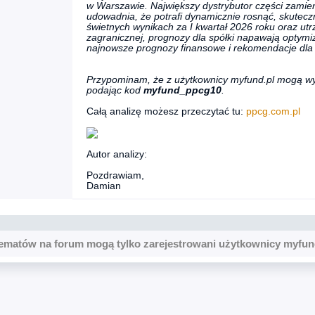
w Warszawie. Największy dystrybutor części zami
udowadnia, że potrafi dynamicznie rosnąć, skutec
świetnych wynikach za I kwartał 2026 roku oraz utr
zagranicznej, prognozy dla spółki napawają opty
najnowsze prognozy finansowe i rekomendacje dla a
Przypominam, że z użytkownicy myfund.pl mogą w
podając kod
myfund_ppcg10
.
Całą analizę możesz przeczytać tu:
ppcg.com.pl
Autor analizy:
Pozdrawiam,
Damian
ematów na forum mogą tylko zarejestrowani użytkownicy myfun