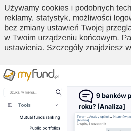
Używamy cookies i podobnych techno
reklamy, statystyk, możliwości logo
bez zmiany ustawień Twojej przegl
w Twoim urządzeniu końcowym. Pam
ustawienia. Szczegóły znajdziesz 
9 banków p
Tools
roku? [Analiza]
Mutual funds ranking
Forum
Analizy spółek
→
9 banków po
→
[Analiza]
1 wpis, 1 uczestnik
Public portfolios