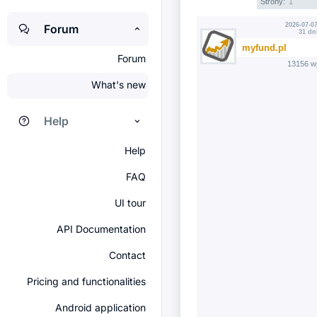
Strony:
1
2026-07-07
Forum
31 dn
myfund.pl
Forum
13156 w
What's new
Help
Help
FAQ
UI tour
API Documentation
Contact
Pricing and functionalities
Android application