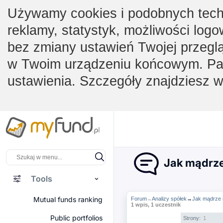
Używamy cookies i podobnych techno
reklamy, statystyk, możliwości logo
bez zmiany ustawień Twojej przegl
w Twoim urządzeniu końcowym. Pam
ustawienia. Szczegóły znajdziesz 
Jak mądrze
Tools
Mutual funds ranking
Forum
Analizy spółek
→
Jak mądrze 
→
1 wpis, 1 uczestnik
Public portfolios
Strony:
1