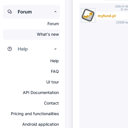
2026-07-08
31 dn
Forum
myfund.pl
13160 w
Forum
What's new
Help
Help
FAQ
UI tour
API Documentation
Contact
Pricing and functionalities
Android application