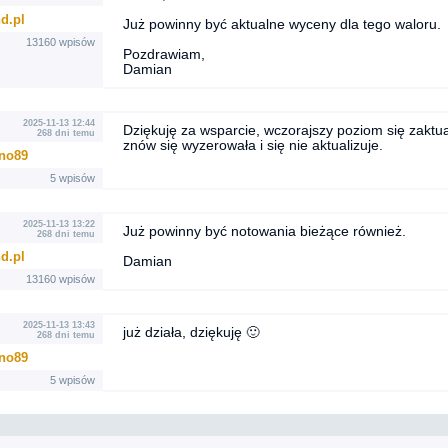
d.pl
Już powinny być aktualne wyceny dla tego waloru.
13160 wpisów
Pozdrawiam,
Damian
2025-11-13 12:44
Dziękuję za wsparcie, wczorajszy poziom się zaktua
268 dni temu
znów się wyzerowała i się nie aktualizuje.
no89
5 wpisów
2025-11-13 13:22
Już powinny być notowania bieżące również.
268 dni temu
d.pl
Damian
13160 wpisów
2025-11-13 13:43
już działa, dziękuję 🙂
268 dni temu
no89
5 wpisów