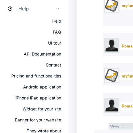
myfun
Help
Help
FAQ
UI tour
Roma
API Documentation
Contact
Pricing and functionalities
myfun
Android application
iPhone iPad application
Roma
Widget for your site
Banner for your website
Strony:
1
They wrote about