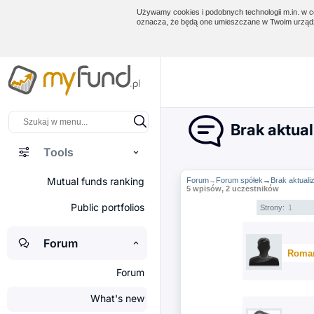
Używamy cookies i podobnych technologii m.in. w ce
oznacza, że będą one umieszczane w Twoim urządz
Brak aktual
Tools
Mutual funds ranking
Forum
Forum spółek
→
Brak aktuali
→
5 wpisów, 2 uczestników
Public portfolios
Strony:
1
Forum
Roma
Forum
What's new