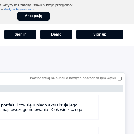
z witryny bez zmiany ustawień Twojej przeglądarki
z w
Polityce Prywatności
.
Akceptuję
Sign in
Demo
Sign up
Powiadamiaj na e-mail o nowych postach w tym wątku
ortfelu i czy się u niego aktualizuje jego
je najnowszego notowania. Ktoś wie z czego