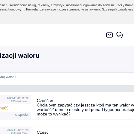
lach: świadczenia usług, reklamy, statystyk, możliwości logowania do serwisu. Korzystanie 
eniu końcowym. Pamiętaj, że zawsze możesz zmienić te ustawienia. Szczegóły znajdzies
izacji waloru
zacji waloru
2025-11-12 12:22
Cześć \n
269 dni temu
Chciałbym zapytać czy jeszcze ktoś ma ten walor w p
no89
wartość? u mnie niestety od ponad tygodnia braku
może to wynikać?
5 wpisów
2025-11-12 21:26
Cześć,
269 dni temu