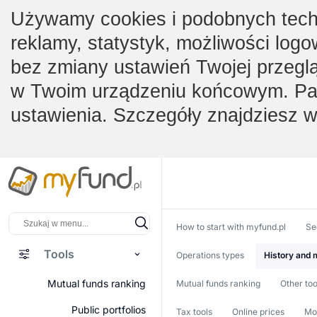
Używamy cookies i podobnych techno
reklamy, statystyk, możliwości logo
bez zmiany ustawień Twojej przegl
w Twoim urządzeniu końcowym. Pam
ustawienia. Szczegóły znajdziesz 
How to start with myfund.pl
Se
Tools
Operations types
History and m
Mutual funds ranking
Mutual funds ranking
Other too
Public portfolios
Tax tools
Online prices
Mob