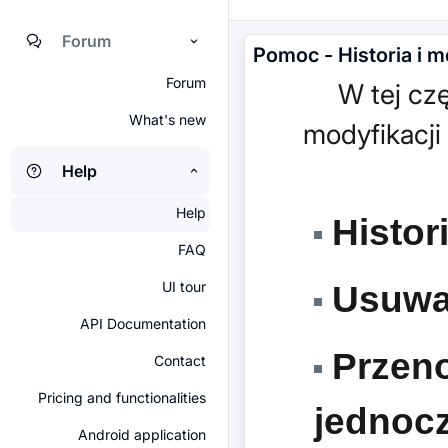
Forum
Pomoc - Historia i m
Forum
W tej częś
What's new
modyfikacji
Help
Help
Histori
FAQ
UI tour
Usuwan
API Documentation
Przeno
Contact
Pricing and functionalities
jednocz
Android application