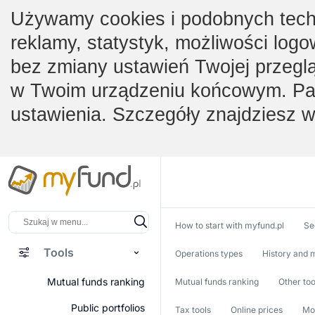
Używamy cookies i podobnych techno
reklamy, statystyk, możliwości logo
bez zmiany ustawień Twojej przegl
w Twoim urządzeniu końcowym. Pam
ustawienia. Szczegóły znajdziesz 
How to start with myfund.pl
Se
Tools
Operations types
History and m
Mutual funds ranking
Mutual funds ranking
Other too
Public portfolios
Tax tools
Online prices
Mob