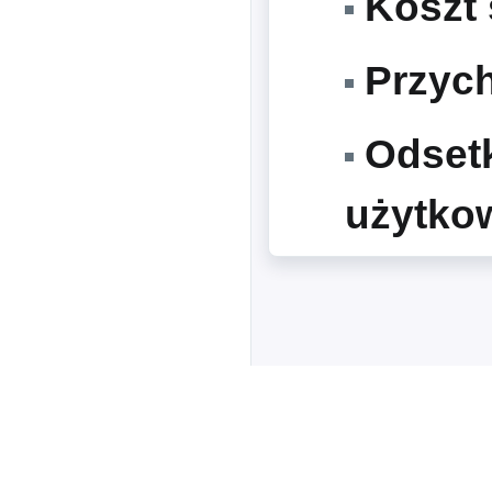
Koszt 
Przych
Odsetk
użytko