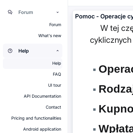
Forum
Pomoc - Operacje cy
Forum
W tej częśc
What's new
cyklicznych
Help
Help
Operac
FAQ
UI tour
Rodzaj
API Documentation
Kupno 
Contact
Pricing and functionalities
Wpłata
Android application