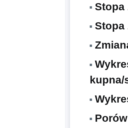
Stopa 
Stopa 
Zmiana
Wykres
kupna/
Wykre
Porówn