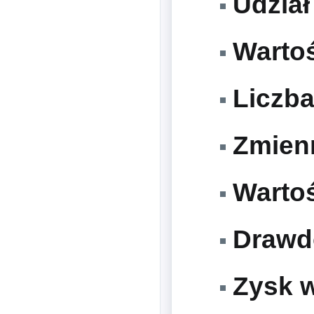
Udział
Wartoś
Liczba
Zmienn
Wartość
Drawdo
Zysk w