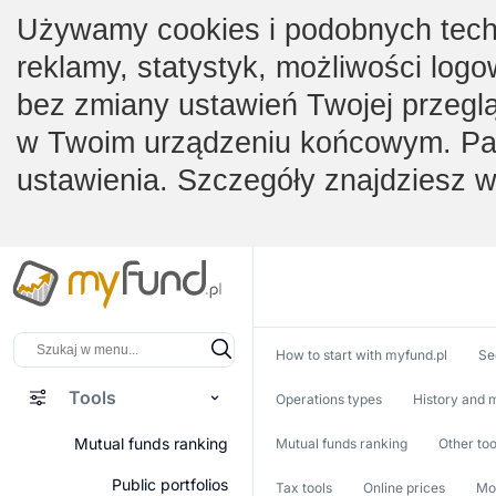
Używamy cookies i podobnych techno
reklamy, statystyk, możliwości logo
bez zmiany ustawień Twojej przegl
w Twoim urządzeniu końcowym. Pam
ustawienia. Szczegóły znajdziesz 
How to start with myfund.pl
Se
Tools
Operations types
History and m
Mutual funds ranking
Mutual funds ranking
Other too
Public portfolios
Tax tools
Online prices
Mob