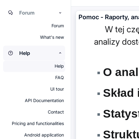
Forum
Pomoc - Raporty, an
Forum
W tej częśc
What's new
analizy dos
Help
Help
O anal
FAQ
UI tour
Skład i
API Documentation
Statyst
Contact
Pricing and functionalities
Strukt
Android application