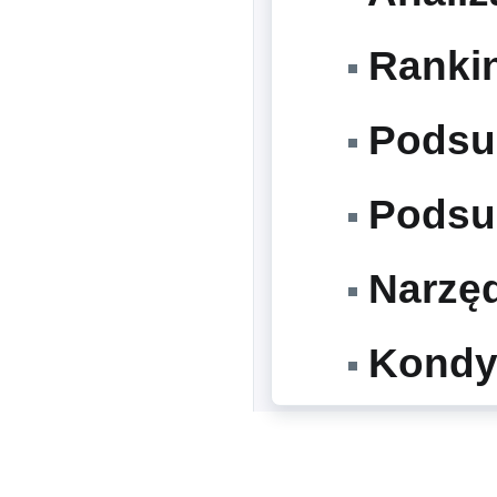
Ranki
Podsu
Podsum
Narzęd
Kondyc