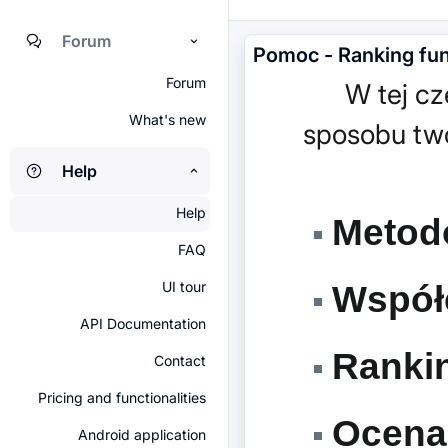
Forum
Pomoc - Ranking fu
Forum
W tej częś
What's new
sposobu two
Help
Help
Metodo
FAQ
UI tour
Współc
API Documentation
Rankin
Contact
Pricing and functionalities
Ocena 
Android application