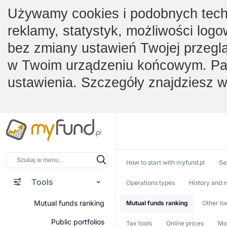
Używamy cookies i podobnych techno
reklamy, statystyk, możliwości logo
bez zmiany ustawień Twojej przegl
w Twoim urządzeniu końcowym. Pam
ustawienia. Szczegóły znajdziesz 
How to start with myfund.pl
Se
Tools
Operations types
History and m
Mutual funds ranking
Mutual funds ranking
Other to
Public portfolios
Tax tools
Online prices
Mob