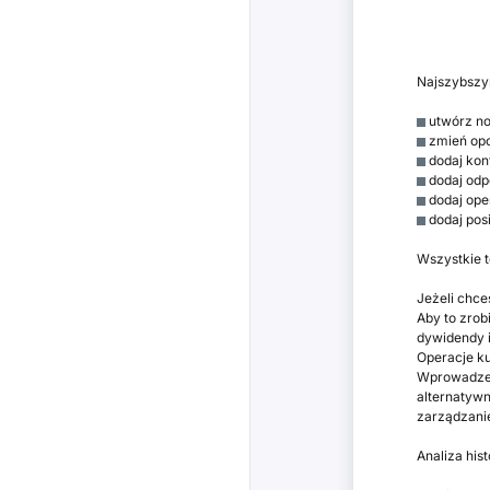
Najszybszym
utwórz no
zmień opcj
dodaj kont
dodaj odpo
dodaj oper
dodaj posi
Wszystkie 
Jeżeli chce
Aby to zrob
dywidendy i
Operacje ku
Wprowadzeni
alternatywn
zarządzanie
Analiza his