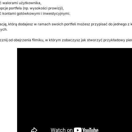
 walorami użytkownika,
pcje portfela (np. wysokości prowizji),
 kontami gotówkowymi i inwestycyjnymi.
cję, którą dodajesz w ramach swoich portfeli możesz przypisać do jednego z
nych.
acznij od obejrzenia filmiku, w którym zobaczysz jak stworzyć przykładowy pier