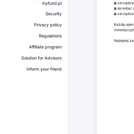
myfund.pl
zarządzać
określać o
Security
zarządzać
Privacy policy
Każdą opera
inwestycyj
Regulations
Najlepiej z
Affiliate program
Solution for Advisors
Inform your friend