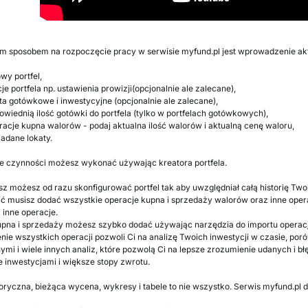
 sposobem na rozpoczęcie pracy w serwisie myfund.pl jest wprowadzenie aktu
wy portfel,
e portfela np. ustawienia prowizji(opcjonalnie ale zalecane),
a gotówkowe i inwestycyjne (opcjonalnie ale zalecane),
wiednią ilość gotówki do portfela (tylko w portfelach gotówkowych),
acje kupna walorów - podaj aktualna ilość walorów i aktualną cenę waloru,
adane lokaty.
te czynności możesz wykonać używając kreatora portfela.
sz możesz od razu skonfigurować portfel tak aby uwzględniał całą historię Twoi
ić musisz dodać wszystkie operacje kupna i sprzedaży walorów oraz inne opera
 inne operacje.
pna i sprzedaży możesz szybko dodać używając narzędzia do importu operacj
e wszystkich operacji pozwoli Ci na analizę Twoich inwestycji w czasie, por
ymi i wiele innych analiz, które pozwolą Ci na lepsze zrozumienie udanych i bł
 inwestycjami i większe stopy zwrotu.
toryczna, bieżąca wycena, wykresy i tabele to nie wszystko. Serwis myfund.pl d