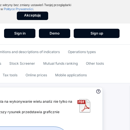
z witryny bez zmiany ustawień Twojej przeglądarki
z w
Polityce Prywatności
.
Akceptuję
Sign in
Demo
Sign up
nitions and descriptions of indicators
Operations types
s
Stock Screener
Mutual funds ranking
Other tools
Tax tools
Online prices
Mobile applications
la na wykonywanie wielu analiz nie tylko na
ższy rysunek przedstawia graficznie