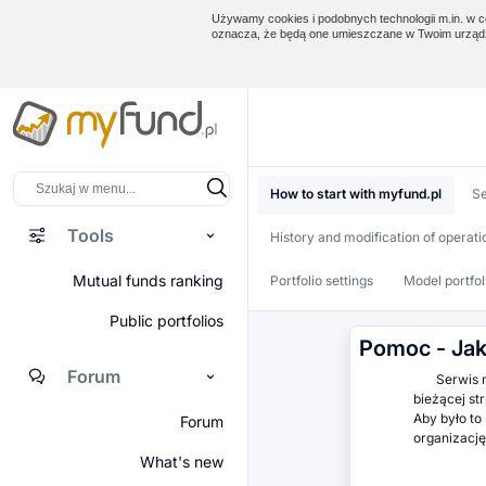
Używamy cookies i podobnych technologii m.in. w ce
oznacza, że będą one umieszczane w Twoim urządz
How to start with myfund.pl
Se
Tools
History and modification of operati
Mutual funds ranking
Portfolio settings
Model portfol
Public portfolios
Pomoc - Jak
Forum
Serwis myfu
bieżącej st
Aby było to
Forum
organizację
What's new