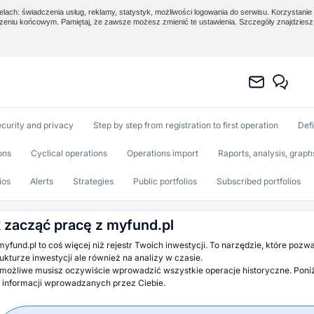
lach: świadczenia usług, reklamy, statystyk, możliwości logowania do serwisu. Korzystanie 
eniu końcowym. Pamiętaj, że zawsze możesz zmienić te ustawienia. Szczegóły znajdzies
curity and privacy
Step by step from registration to first operation
Defi
ons
Cyclical operations
Operations import
Raports, analysis, graph
ios
Alerts
Strategies
Public portfolios
Subscribed portfolios
 zacząć pracę z myfund.pl
nd.pl to coś więcej niż rejestr Twoich inwestycji. To narzędzie, które pozwa
rukturze inwestycji ale również na analizy w czasie.
 możliwe musisz oczywiście wprowadzić wszystkie operacje historyczne. Poni
 informacji wprowadzanych przez Ciebie.