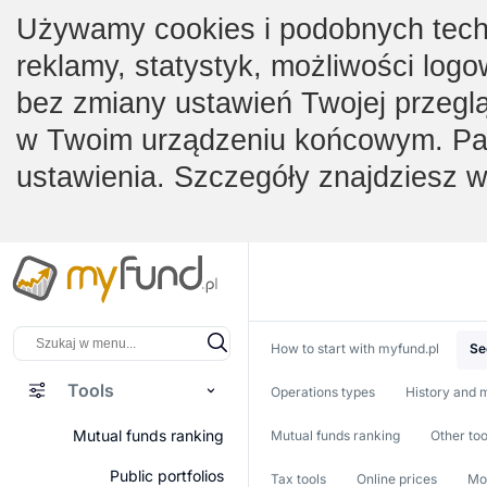
Używamy cookies i podobnych techno
reklamy, statystyk, możliwości logo
bez zmiany ustawień Twojej przegl
w Twoim urządzeniu końcowym. Pam
ustawienia. Szczegóły znajdziesz 
How to start with myfund.pl
Se
Tools
Operations types
History and m
Mutual funds ranking
Mutual funds ranking
Other too
Public portfolios
Tax tools
Online prices
Mob