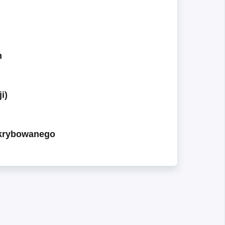
m
i)
bskrybowanego