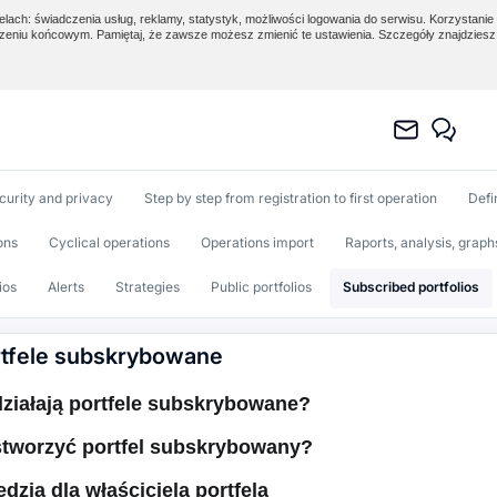
lach: świadczenia usług, reklamy, statystyk, możliwości logowania do serwisu. Korzystanie 
eniu końcowym. Pamiętaj, że zawsze możesz zmienić te ustawienia. Szczegóły znajdzies
curity and privacy
Step by step from registration to first operation
Defi
ons
Cyclical operations
Operations import
Raports, analysis, graph
ios
Alerts
Strategies
Public portfolios
Subscribed portfolios
tfele subskrybowane
ziałają portfele subskrybowane?
tworzyć portfel subskrybowany?
dzia dla właściciela portfela