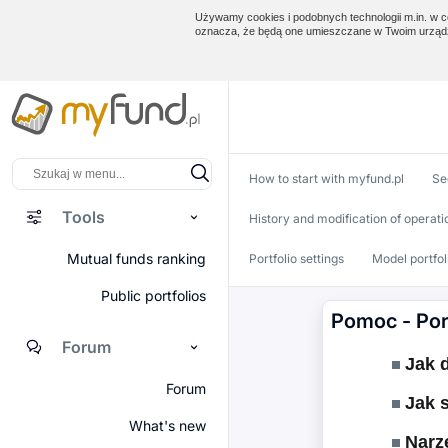
Używamy cookies i podobnych technologii m.in. w ce
oznacza, że będą one umieszczane w Twoim urządz
How to start with myfund.pl
Se
Tools
History and modification of operati
Mutual funds ranking
Portfolio settings
Model portfol
Public portfolios
Pomoc - Por
Forum
Jak d
Forum
Jak s
What's new
Narzę