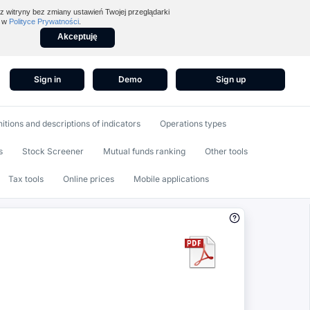
z witryny bez zmiany ustawień Twojej przeglądarki
z w
Polityce Prywatności
.
Akceptuję
Sign in
Demo
Sign up
nitions and descriptions of indicators
Operations types
s
Stock Screener
Mutual funds ranking
Other tools
Tax tools
Online prices
Mobile applications