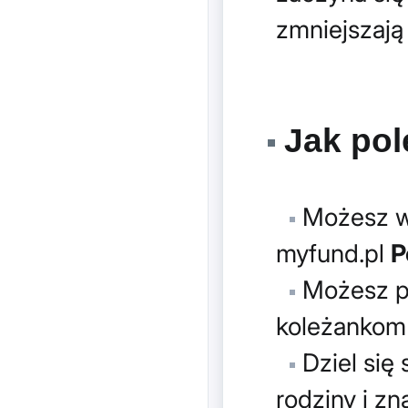
zmniejszają
Jak pol
Możesz wy
myfund.pl
P
Możesz po
koleżankom 
Dziel się
rodziny i z