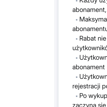
Każdy uży
abonament, 
Maksymal
abonamentu 
Rabat nie
użytkownikó
Użytkowni
abonament
Użytkowni
rejestracji 
Po wykupi
zaczyna się