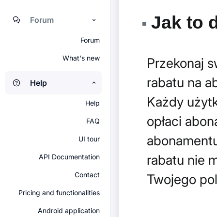
Jak to d
Forum
Forum
What's new
Przekonaj 
rabatu na a
Help
Każdy użytk
Help
opłaci abon
FAQ
abonamentu
UI tour
rabatu nie
API Documentation
Contact
Twojego pol
Pricing and functionalities
Android application