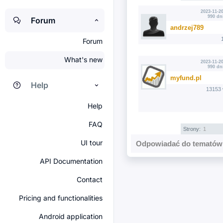
2023-11-20
990 dn
Forum
andrzej789
Forum
What's new
2023-11-20
990 dn
myfund.pl
Help
13153 
Help
FAQ
Strony:
1
UI tour
Odpowiadać do tematów 
API Documentation
Contact
Pricing and functionalities
Android application