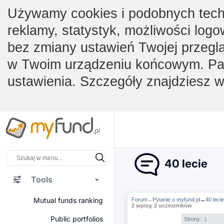
Używamy cookies i podobnych techno
reklamy, statystyk, możliwości logo
bez zmiany ustawień Twojej przegl
w Twoim urządzeniu końcowym. Pam
ustawienia. Szczegóły znajdziesz 
40 lecie
Tools
Mutual funds ranking
Forum
Pytanie o myfund.pl
→
40 lecie
→
2 wpisy, 2 uczestników
Public portfolios
Strony:
1