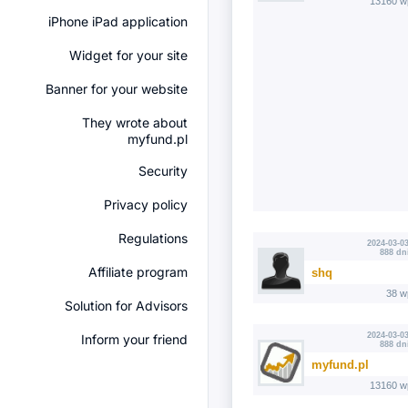
13160 w
iPhone iPad application
Widget for your site
Banner for your website
They wrote about
myfund.pl
Security
Privacy policy
Regulations
2024-03-03
888 dn
Affiliate program
shq
38 w
Solution for Advisors
2024-03-03
Inform your friend
888 dn
myfund.pl
13160 w