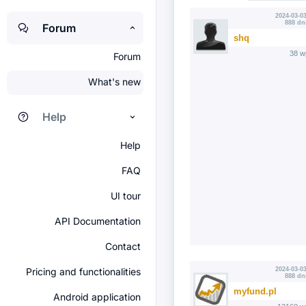
2024-03-03
888 dn
Forum
shq
38 w
Forum
What's new
Help
Help
FAQ
UI tour
API Documentation
Contact
Pricing and functionalities
2024-03-03
888 dn
myfund.pl
Android application