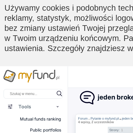
Używamy cookies i podobnych techno
reklamy, statystyk, możliwości logo
bez zmiany ustawień Twojej przegl
w Twoim urządzeniu końcowym. Pam
ustawienia. Szczegóły znajdziesz 
jeden broker
Tools
Mutual funds ranking
Forum
Pytanie o myfund.pl
→
jeden br
→
4 wpisy, 2 uczestników
Public portfolios
Strony:
1