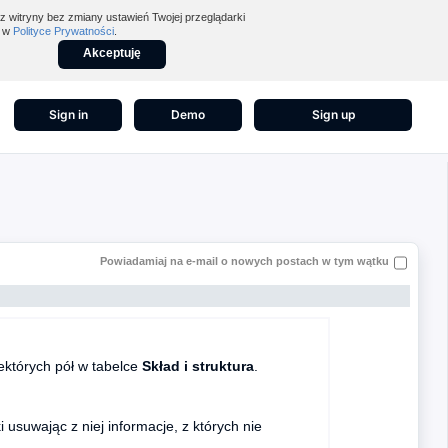
z witryny bez zmiany ustawień Twojej przeglądarki
z w
Polityce Prywatności
.
Akceptuję
Sign in
Demo
Sign up
Powiadamiaj na e-mail o nowych postach w tym wątku
ektórych pół w tabelce
Skład i struktura
.
i usuwając z niej informacje, z których nie