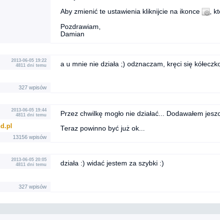
Aby zmienić te ustawienia kliknijcie na ikonce
, k
Pozdrawiam,
Damian
2013-06-05 19:22
a u mnie nie działa ;) odznaczam, kręci się kółeczko 
4811 dni temu
327 wpisów
2013-06-05 19:44
Przez chwilkę mogło nie działać... Dodawałem jeszc
4811 dni temu
d.pl
Teraz powinno być już ok...
13156 wpisów
2013-06-05 20:05
działa :) widać jestem za szybki :)
4811 dni temu
327 wpisów