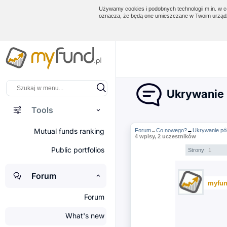
Używamy cookies i podobnych technologii m.in. w ce
oznacza, że będą one umieszczane w Twoim urządz
Ukrywanie p
Tools
Mutual funds ranking
Forum
Co nowego?
→
Ukrywanie pól
→
4 wpisy, 2 uczestników
Public portfolios
Strony:
1
Forum
myfun
Forum
What's new