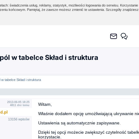
lach: świadczenia usług, reklamy, statystyk, możliwości logowania do serwisu. Korzystanie 
eniu końcowym. Pamiętaj, że zawsze możesz zmienić te ustawienia. Szczegóły znajdzies
ól w tabelce Skład i struktura
 w tabelce Skład i struktura
2013-06-05 18:25
Witam,
4811 dni temu
d.pl
Właśnie dodałem opcję umożliwiającą ukrywanie ni
13156 wpisów
Ustawienia są automatycznie zapisywane.
Dzięki tej opcji możecie zwiększyć czytelność tabelk
korzystacie.