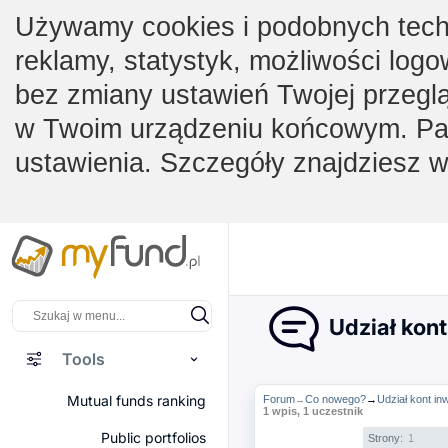
Używamy cookies i podobnych techno
reklamy, statystyk, możliwości logo
bez zmiany ustawień Twojej przegl
w Twoim urządzeniu końcowym. Pam
ustawienia. Szczegóły znajdziesz 
Udział kont
Tools
Mutual funds ranking
Forum
Co nowego?
→
Udział kont in
→
1 wpis, 1 uczestnik
Public portfolios
Strony:
1