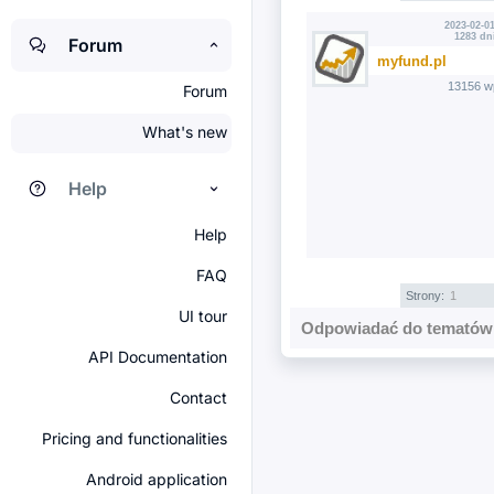
2023-02-01
1283 dn
Forum
myfund.pl
13156 w
Forum
What's new
Help
Help
FAQ
Strony:
1
UI tour
Odpowiadać do tematów 
API Documentation
Contact
Pricing and functionalities
Android application